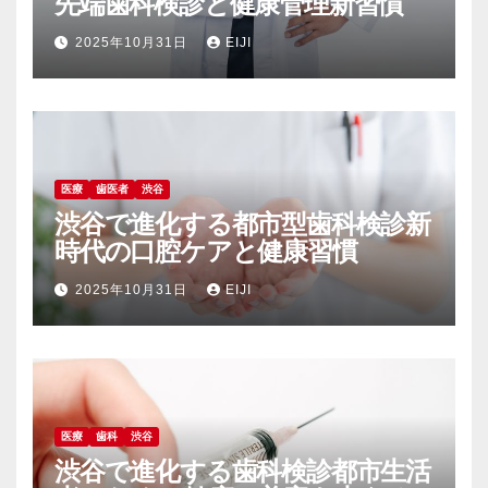
先端歯科検診と健康管理新習慣
2025年10月31日
EIJI
医療
歯医者
渋谷
渋谷で進化する都市型歯科検診新
時代の口腔ケアと健康習慣
2025年10月31日
EIJI
医療
歯科
渋谷
渋谷で進化する歯科検診都市生活