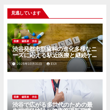
見逃しています
医療
歯医者
渋谷
渋谷発都市型歯科の進化多様なニ
ーズに応える駅近医療と継続ケ
アの最前線
2025年10月31日
EIJI
医療
歯医者
渋谷
渋谷で広がる多世代のための最