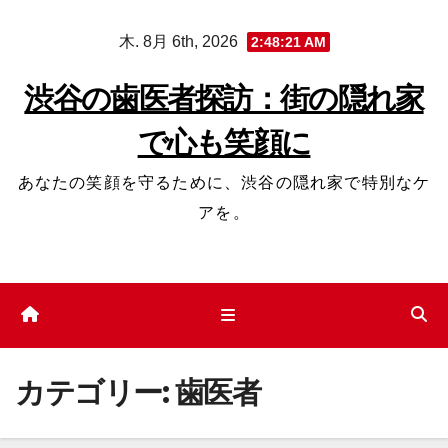
コ
木. 8月 6th, 2026
2:48:21 AM
ン
テ
渋谷の歯医者探訪：街の隠れ家
ン
で心も笑顔に
ツ
へ
あなたの笑顔を守るために、渋谷の隠れ家で特別なケ
ス
アを。
キ
ッ
プ
カテゴリー:
歯医者