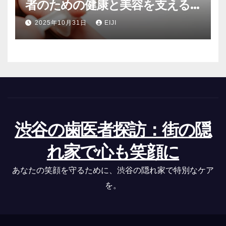
者のための健康と美容を支える
最先端医療サービス
2025年10月31日
EIJI
渋谷の歯医者探訪：街の隠
れ家で心も笑顔に
あなたの笑顔を守るために、渋谷の隠れ家で特別なケア
を。