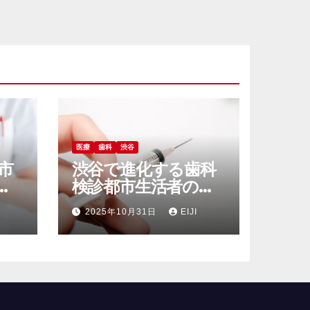
医療
歯科
渋谷
市
渋谷で進化する歯科
の
検診都市生活者のた
慣
めの健康と美容を支
2025年10月31日
EIJI
える最先端医療サー
ビス