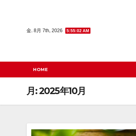
コ
ン
テ
金. 8月 7th, 2026
5:55:03 AM
ン
ツ
へ
ス
キ
HOME
ッ
プ
月:
2025年10月