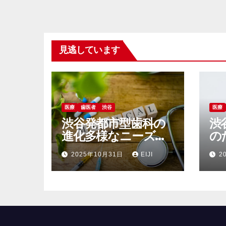
見逃しています
医療
歯医者
渋谷
医療
渋谷発都市型歯科の
渋
進化多様なニーズに
の
応える駅近医療と継
検
2025年10月31日
EIJI
2
続ケアの最前線
慣