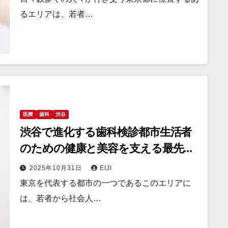
るエリアは、若者…
医療
歯科
渋谷
渋谷で進化する歯科検診都市生活者
のための健康と美容を支える最先端
医療サービス
2025年10月31日
EIJI
東京を代表する都市の一つであるこのエリアに
は、若者から社会人…