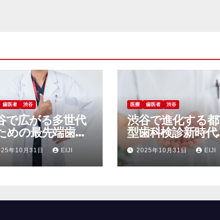
歯医者
渋谷
医療
歯医者
渋谷
谷で広がる多世代
渋谷で進化する都
ための最先端歯科
型歯科検診新時代
診と健康管理新習
口腔ケアと健康習
025年10月31日
EIJI
2025年10月31日
EIJI