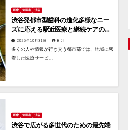
医療
歯医者
渋谷
渋谷発都市型歯科の進化多様なニー
ズに応える駅近医療と継続ケアの最
前線
2025年10月31日
EIJI
多くの人や情報が行き交う都市部では、地域に密
着した医療サービ…
医療
歯医者
渋谷
渋谷で広がる多世代のための最先端